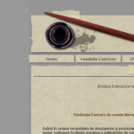
[Festival Extemporal la v
Festivalul Concurs de creatie litera
Având în vedere necesitatea de descoperire şi promovare a
şcolar, cultivarea în rândul acestora a aptitudinilor de 